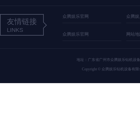
众腾娱乐官网
众腾娱
友情链接
LINKS
众腾娱乐官网
网站地
地址：广东省广州市众腾娱乐钻机设备有限公司
Copyright © 众腾娱乐钻机设