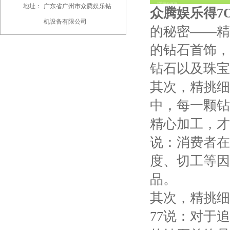
地址：
广东省广州市众腾娱乐钻
众腾娱乐得7O
机设备有限公司
的秘密——精
的钻石首饰，
钻石以及珠宝
其次，精挑细
中，每一颗钻
精心加工，才
说：消费者在
度、切工等因
品。
其次，精挑细
77说：对于