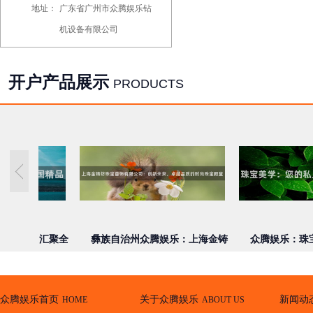
地址：
广东省广州市众腾娱乐钻
机设备有限公司
开户产品展示
PRODUCTS
祥珠宝：汇聚全
彝族自治州众腾娱乐：上海金铸
众腾娱乐：珠宝
国精品
坊珠宝首饰有限公司：创新未
珠宝首
来，卓
众腾娱乐首页
关于众腾娱乐
新闻动
HOME
ABOUT US