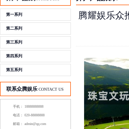
腾耀娱乐众推
第一系列
第二系列
第三系列
第四系列
第五系列
联系众腾娱乐
CONTACT US
手机：
18888888888
电话：
020-88888888
邮箱：
admin@qq.com