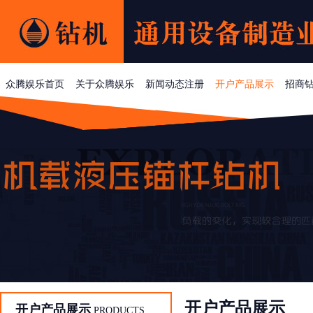
众腾娱乐首页
关于众腾娱乐
新闻动态注册
开户产品展示
招商
开户产品展示
开户产品展示
PRODUCTS